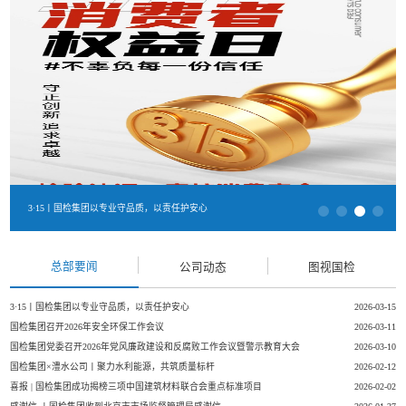
公司动态
03-05
新春慰问暖一线 坚守岗位显担当 —— 国检集团副总经理宋开森赴山东滕州慰问坚守员工
公司动态
02-19
国检集团山东公司召开2026年工作会议
公司动态
02-11
国检集团山东区域公司召开2026年工作会议
公司动态
01-29
党建引领聚合力 携手共进促发展
3·15丨国检集团以专业守品质，以责任护安心
公司动态
11-04
携手检验机构 赋能水泥企业高质量发展——国检山东公司举办“实验室开放日”活动
公司动态
09-25
总部要闻
公司动态
图视国检
国检集团山东区域公司党委召开2026年党风廉政建设和反腐败工作会议暨警示教育大会
3·15丨国检集团以专业守品质，以责任护安心
2026-03-15
公司动态
04-02
国检集团召开2026年安全环保工作会议
2026-03-11
国检集团党委召开2026年党风廉政建设和反腐败工作会议暨警示教育大会
2026-03-10
国检集团×澧水公司丨聚力水利能源，共筑质量标杆
2026-02-12
喜报 | 国检集团成功揭榜三项中国建筑材料联合会重点标准项目
2026-02-02